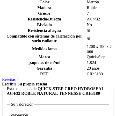
Color
Marrón
Madera
Roble
Grosor
7
Resistencia/Dureza
AC4/32
Biselado
No
Resistencia al agua
Sí
Compatible con sistemas de calefacción por
Sí
suelo radiante
1200 x 190 x 7
Medidas lama
mm
Marca
Quick-Step
paquetes de m²/ml
1.824
Garantía
20 años
REF
CRh3180
Reseñas
4
Escribir Su propia reseña
Estás opinando de:
QUICK-STEP CREO HYDROSEAL
AC4/32 ROBLE NATURAL TENNESSE CRH3180
Su valoración
Valoración