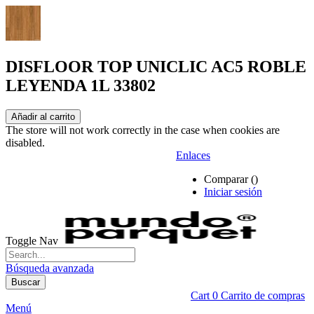
DISFLOOR TOP UNICLIC AC5 ROBLE
LEYENDA 1L 33802
Añadir al carrito
The store will not work correctly in the case when cookies are
disabled.
Enlaces
Comparar (
)
Iniciar sesión
Toggle Nav
Búsqueda avanzada
Buscar
Cart
0
Carrito de compras
Menú