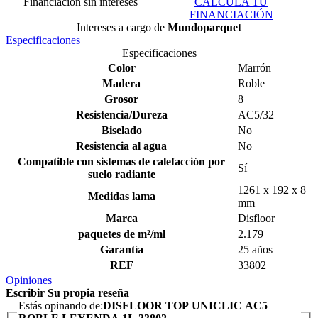
Financiación sin intereses
CALCULA TU
FINANCIACIÓN
Intereses a cargo de
Mundoparquet
Especificaciones
Especificaciones
Color
Marrón
Madera
Roble
Grosor
8
Resistencia/Dureza
AC5/32
Biselado
No
Resistencia al agua
No
Compatible con sistemas de calefacción por
Sí
suelo radiante
1261 x 192 x 8
Medidas lama
mm
Marca
Disfloor
paquetes de m²/ml
2.179
Garantía
25 años
REF
33802
Opiniones
Escribir Su propia reseña
Estás opinando de:
DISFLOOR TOP UNICLIC AC5