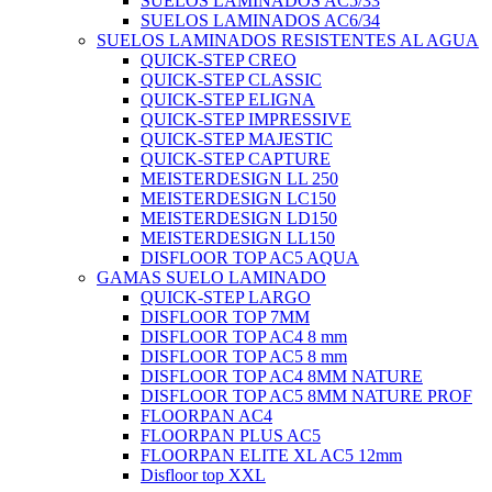
SUELOS LAMINADOS AC5/33
SUELOS LAMINADOS AC6/34
SUELOS LAMINADOS RESISTENTES AL AGUA
QUICK-STEP CREO
QUICK-STEP CLASSIC
QUICK-STEP ELIGNA
QUICK-STEP IMPRESSIVE
QUICK-STEP MAJESTIC
QUICK-STEP CAPTURE
MEISTERDESIGN LL 250
MEISTERDESIGN LC150
MEISTERDESIGN LD150
MEISTERDESIGN LL150
DISFLOOR TOP AC5 AQUA
GAMAS SUELO LAMINADO
QUICK-STEP LARGO
DISFLOOR TOP 7MM
DISFLOOR TOP AC4 8 mm
DISFLOOR TOP AC5 8 mm
DISFLOOR TOP AC4 8MM NATURE
DISFLOOR TOP AC5 8MM NATURE PROF
FLOORPAN AC4
FLOORPAN PLUS AC5
FLOORPAN ELITE XL AC5 12mm
Disfloor top XXL