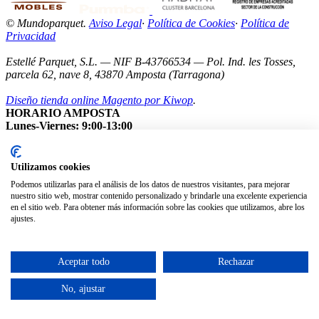
© Mundoparquet.
Aviso Legal
·
Política de Cookies
·
Política de
Privacidad
Estellé Parquet, S.L. — NIF B-43766534 — Pol. Ind. les Tosses,
parcela 62, nave 8, 43870 Amposta (Tarragona)
Diseño tienda online Magento por Kiwop
.
HORARIO AMPOSTA
Lunes-Viernes: 9:00-13:00
Sábados: Cerrados
Nota: Nuestro showroom está abierto exclusivamente con cita
previa.
Utilizamos cookies
Podemos utilizarlas para el análisis de los datos de nuestros visitantes, para mejorar
nuestro sitio web, mostrar contenido personalizado y brindarle una excelente experiencia
en el sitio web. Para obtener más información sobre las cookies que utilizamos, abre los
ajustes.
Aceptar todo
Rechazar
No, ajustar