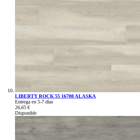
LIBERTY ROCK 55 16708 ALASKA
Entrega en 5-7 días
26,65 €
Disponible