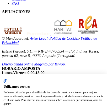
FAQ
AFILIACIONES
© Mundoparquet.
Aviso Legal
·
Política de Cookies
·
Política de
Privacidad
Estellé Parquet, S.L. — NIF B-43766534 — Pol. Ind. les Tosses,
parcela 62, nave 8, 43870 Amposta (Tarragona)
Diseño tienda online Magento por Kiwop
.
HORARIO AMPOSTA
Lunes-Viernes: 9:00-13:00
Sábados: Cerrados
Nota: Nuestro showroom está abierto exclusivamente con cita
previa.
Utilizamos cookies
Podemos utilizarlas para el análisis de los datos de nuestros visitantes, para mejorar
nuestro sitio web, mostrar contenido personalizado y brindarle una excelente experiencia
en el sitio web. Para obtener más información sobre las cookies que utilizamos, abre los
ajustes.