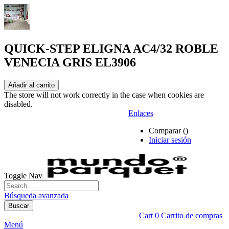
QUICK-STEP ELIGNA AC4/32 ROBLE
VENECIA GRIS EL3906
Añadir al carrito
The store will not work correctly in the case when cookies are
disabled.
Enlaces
Comparar (
)
Iniciar sesión
Toggle Nav
Búsqueda avanzada
Buscar
Cart
0
Carrito de compras
Menú