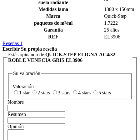
suelo radiante
Medidas lama
1380 x 156mm
Marca
Quick-Step
paquetes de m²/ml
1.7222
Garantía
25 años
REF
EL3906
Reseñas
1
Escribir Su propia reseña
Estás opinando de:
QUICK-STEP ELIGNA AC4/32
ROBLE VENECIA GRIS EL3906
Su valoración
Valoración
1 star
2 stars
3 stars
4 stars
5 stars
Nombre
Resumen
Opinión