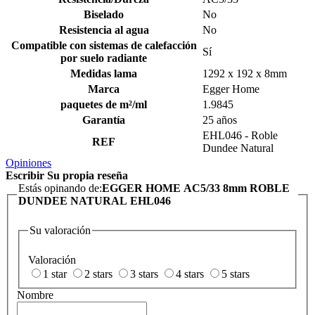
Biselado
No
Resistencia al agua
No
Compatible con sistemas de calefacción
Sí
por suelo radiante
Medidas lama
1292 x 192 x 8mm
Marca
Egger Home
paquetes de m²/ml
1.9845
Garantía
25 años
EHL046 - Roble
REF
Dundee Natural
Opiniones
Escribir Su propia reseña
Estás opinando de:
EGGER HOME AC5/33 8mm ROBLE
DUNDEE NATURAL EHL046
Su valoración
Valoración
1 star
2 stars
3 stars
4 stars
5 stars
Nombre