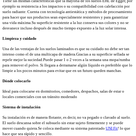
Tiene las mismas características que la mayoría de los suelos EHL de Egger, por
ejemplo su resistencia a los impactos o su compatibilidad con calefacción por
suelo radiante. Cuenta con tecnología antiestática y métodos de procesamiento
para hacer que sus productos sean especialmente resistentes y para garantizar
una vida máxima.Su superficie resistente a la luz conserva sus colores y no se
desvanece incluso después de mucho tiempo expuesto a la luz solar intensa.
Limpieza y cuidado
Una de las ventajas de los suelos laminados es que su cuidado no debe ser tan
intenso como el de una multicapa de madera.Gracias a su superficie sellada se
repele mejor la suciedad.Puede pasar 1 o 2 veces a la semana una mopa/rumba
para remover el polvo. Si llegara a derramarse algún líquido es preferible que lo
limpie a los pocos minutos para evitar que en un futuro queden manchas.
Dónde colocarlo
Ideal para colocarse en dormitorios, comedores, despachos, salas de estar o
locales comerciales con un tránsito moderado
Sistema de instalación
Su instalación es de manera flotante, es decir, no va pegado o clavado al suelo.
El suelo descansa sobre el subsuelo sin estar sujeto firmemente y se puede
mover cuando quiera.Se coloca mediante su sistema patentado
UNI Fit
! lo que
hace que sea rápido y sencillo.