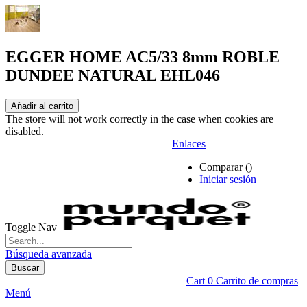
EGGER HOME AC5/33 8mm ROBLE
DUNDEE NATURAL EHL046
Añadir al carrito
The store will not work correctly in the case when cookies are
disabled.
Enlaces
Comparar (
)
Iniciar sesión
Toggle Nav
Búsqueda avanzada
Buscar
Cart
0
Carrito de compras
Menú