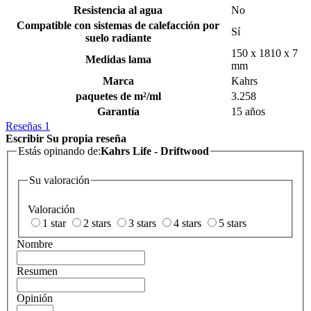
Resistencia al agua
No
Compatible con sistemas de calefacción por
Sí
suelo radiante
150 x 1810 x 7
Medidas lama
mm
Marca
Kahrs
paquetes de m²/ml
3.258
Garantía
15 años
Reseñas
1
Escribir Su propia reseña
Estás opinando de:
Kahrs Life - Driftwood
Su valoración
Valoración
1 star
2 stars
3 stars
4 stars
5 stars
Nombre
Resumen
Opinión