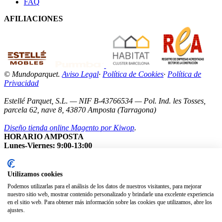
FAQ
AFILIACIONES
© Mundoparquet.
Aviso Legal
·
Política de Cookies
·
Política de
Privacidad
Estellé Parquet, S.L. — NIF B-43766534 — Pol. Ind. les Tosses,
parcela 62, nave 8, 43870 Amposta (Tarragona)
Diseño tienda online Magento por Kiwop
.
HORARIO AMPOSTA
Lunes-Viernes: 9:00-13:00
Sábados: Cerrados
Nota: Nuestro showroom está abierto exclusivamente con cita
previa.
Utilizamos cookies
Podemos utilizarlas para el análisis de los datos de nuestros visitantes, para mejorar
nuestro sitio web, mostrar contenido personalizado y brindarle una excelente experiencia
en el sitio web. Para obtener más información sobre las cookies que utilizamos, abre los
ajustes.