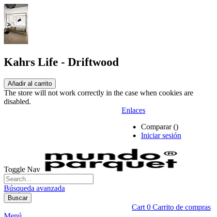
Kahrs Life - Driftwood
Añadir al carrito
The store will not work correctly in the case when cookies are
disabled.
Enlaces
Comparar (
)
Iniciar sesión
Toggle Nav
Búsqueda avanzada
Buscar
Cart
0
Carrito de compras
Menú