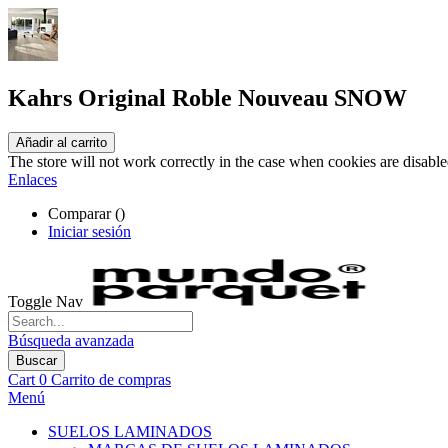
Kahrs Original Roble Nouveau SNOW
Añadir al carrito
The store will not work correctly in the case when cookies are disable
Enlaces
Comparar (
)
Iniciar sesión
Toggle Nav
Búsqueda avanzada
Buscar
Cart
0
Carrito de compras
Menú
SUELOS LAMINADOS