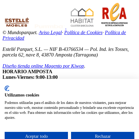
© Mundoparquet.
Aviso Legal
·
Política de Cookies
·
Política de
Privacidad
Estellé Parquet, S.L. — NIF B-43766534 — Pol. Ind. les Tosses,
parcela 62, nave 8, 43870 Amposta (Tarragona)
Diseño tienda online Magento por Kiwop
.
HORARIO AMPOSTA
Lunes-Viernes: 9:00-13:00
Sábados: Cerrados
Nota: Nuestro showroom está abierto exclusivamente con cita
previa.
Utilizamos cookies
Podemos utilizarlas para el análisis de los datos de nuestros visitantes, para mejorar
nuestro sitio web, mostrar contenido personalizado y brindarle una excelente experiencia
en el sitio web. Para obtener más información sobre las cookies que utilizamos, abre los
ajustes.
Aceptar todo
Rechazar