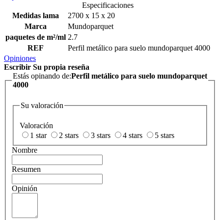
Especificaciones
Medidas lama
2700 x 15 x 20
Marca
Mundoparquet
paquetes de m²/ml
2.7
REF
Perfil metálico para suelo mundoparquet 4000
Opiniones
Escribir Su propia reseña
Estás opinando de:
Perfil metálico para suelo mundoparquet
4000
Su valoración
Valoración
1 star
2 stars
3 stars
4 stars
5 stars
Nombre
Resumen
Opinión