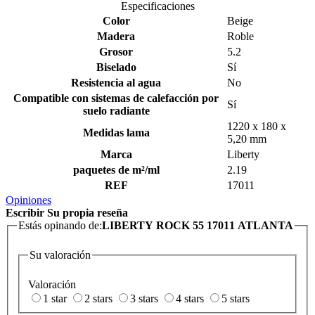
Especificaciones
Color
Beige
Madera
Roble
Grosor
5.2
Biselado
Sí
Resistencia al agua
No
Compatible con sistemas de calefacción por
Sí
suelo radiante
1220 x 180 x
Medidas lama
5,20 mm
Marca
Liberty
paquetes de m²/ml
2.19
REF
17011
Opiniones
Escribir Su propia reseña
Estás opinando de:
LIBERTY ROCK 55 17011 ATLANTA
Su valoración
Valoración
1 star
2 stars
3 stars
4 stars
5 stars