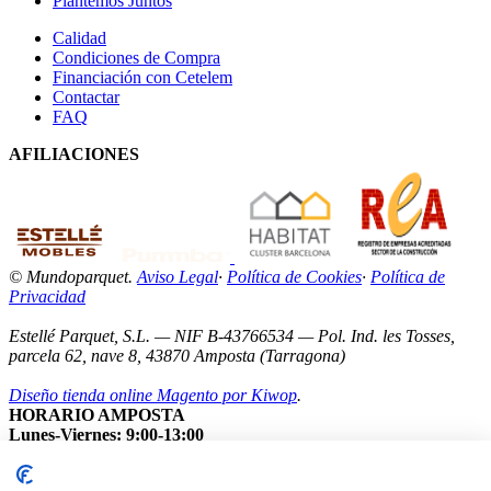
Plantemos Juntos
Calidad
Condiciones de Compra
Financiación con Cetelem
Contactar
FAQ
AFILIACIONES
© Mundoparquet.
Aviso Legal
·
Política de Cookies
·
Política de
Privacidad
Estellé Parquet, S.L. — NIF B-43766534 — Pol. Ind. les Tosses,
parcela 62, nave 8, 43870 Amposta (Tarragona)
Diseño tienda online Magento por Kiwop
.
HORARIO AMPOSTA
Lunes-Viernes: 9:00-13:00
Sábados: Cerrados
Nota: Nuestro showroom está abierto exclusivamente con cita