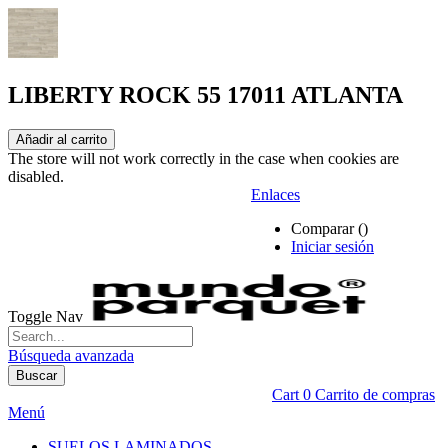
LIBERTY ROCK 55 17011 ATLANTA
Añadir al carrito
The store will not work correctly in the case when cookies are
disabled.
Enlaces
Comparar (
)
Iniciar sesión
Toggle Nav
Búsqueda avanzada
Buscar
Cart
0
Carrito de compras
Menú
SUELOS LAMINADOS