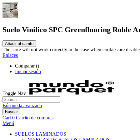
Suelo Vinilico SPC Greenflooring Roble Ar
Añadir al carrito
The store will not work correctly in the case when cookies are disable
Enlaces
Comparar (
)
Iniciar sesión
Toggle Nav
Búsqueda avanzada
Buscar
Cart
0
Carrito de compras
Menú
SUELOS LAMINADOS
MARCAS DE SUELOS LAMINADOS