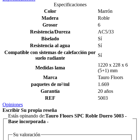
Especificaciones
Color
Marrón
Madera
Roble
Grosor
6
Resistencia/Dureza
AC5/33
Biselado
Sí
Resistencia al agua
Sí
Compatible con sistemas de calefacción por
Sí
suelo radiante
1220 x 228 x 6
Medidas lama
(5+1) mm
Marca
Tauro Floors
paquetes de m²/ml
1.669
Garantía
20 años
REF
5003
Opiniones
Escribir Su propia reseña
Estás opinando de:
Tauro Floors SPC Roble Duero 5003 -
Base incorporada -
Su valoración